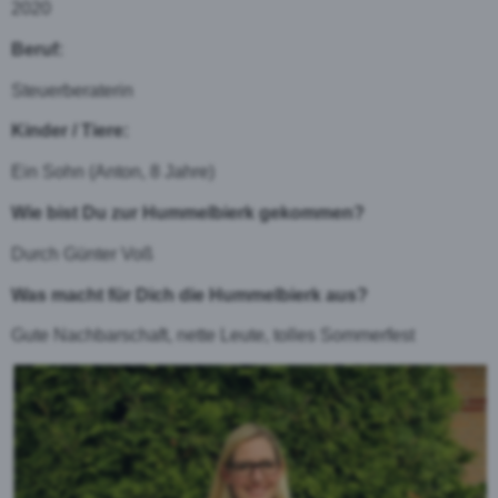
2020
Beruf:
Steuerberaterin
Kinder / Tiere:
Ein Sohn (Anton, 8 Jahre)
Wie bist Du zur Hummelbierk gekommen?
Durch Günter Voß
Was macht für Dich die Hummelbierk aus?
Gute Nachbarschaft, nette Leute, tolles Sommerfest