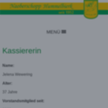
MENÜ
Kassiererin
Name:
Jelena Wewering
Alter:
37 Jahre
Vorstandsmitglied seit: