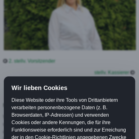
2. stellv. Vorsitzender
stellv. Kassierer
Wir lieben Cookies
Diese Website oder ihre Tools von Drittanbietern
Naoberschopp
verarbeiten personenbezogene Daten (z. B.
Browserdaten, IP-Adressen) und verwenden
Well en gueten Naober hät,
Cookies oder andere Kennungen, die für ihre
wenn de Naut vor't Fenster steigt,
Funktionsweise erforderlich sind und zur Erreichung
drägg dat Leige half so swaor.
der in den Cookie-Richtlinien angegebenen Zwecke